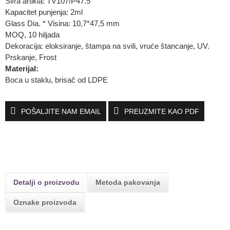
Šifra artikla: TV107/P47.5
Kapacitet punjenja: 2ml
Glass Dia. * Visina: 10,7*47,5 mm
MOQ, 10 hiljada
Dekoracija: eloksiranje, štampa na svili, vruće štancanje, UV.
Prskanje, Frost
Materijal:
Boca u staklu, brisač od LDPE
POŠALJITE NAM EMAIL
PREUZMITE KAO PDF
Detalji o proizvodu
Metoda pakovanja
Oznake proizvoda