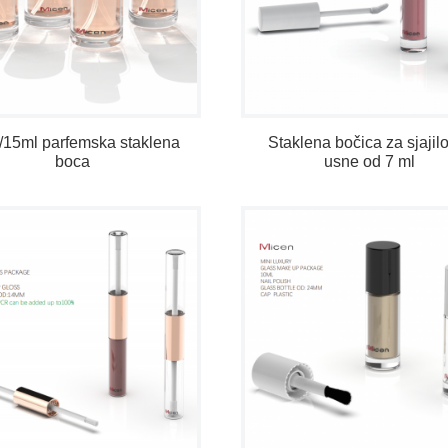
/15ml parfemska staklena
Staklena bočica za sjajil
boca
usne od 7 ml