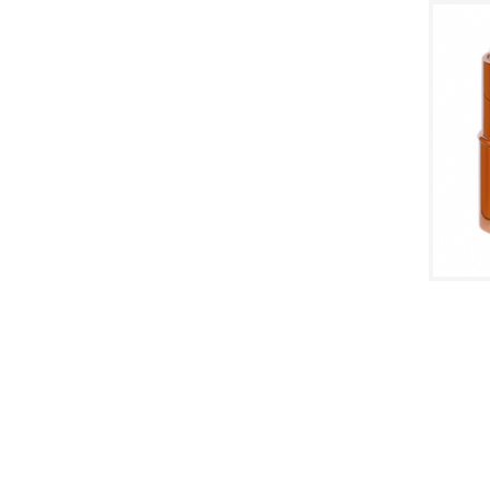
Staklena bočica za sjajil
o za usne od 6 ml
Staklena bočica za sjajil
o za usne od 4,5 ml
Staklena bočica četvrta
stog sjaja za usne od 10
ml
Staklena bočica sjajila z
a usne od 10 ml
Staklena boca s kvadrat
nom kapaljkom od 10 ml