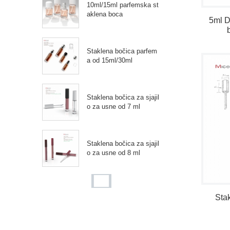
10ml/15ml parfemska st
aklena boca
5ml D
Staklena bočica parfem
a od 15ml/30ml
Staklena bočica za sjajil
o za usne od 7 ml
Staklena bočica za sjajil
o za usne od 8 ml
Staklena bočica laka za
Stak
nokte od 10 ml