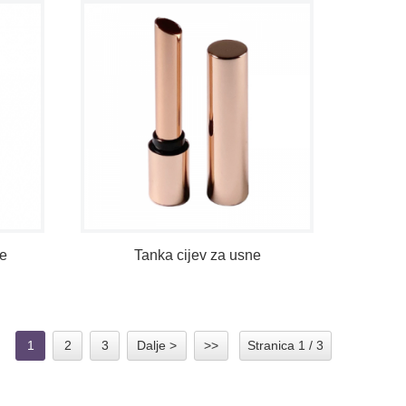
ne
Tanka cijev za usne
1
2
3
Dalje >
>>
Stranica 1 / 3