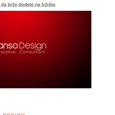
a brže dođete na tržište
.