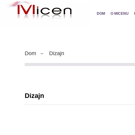
DOM
O MICENU
Dom
Dizajn
Dizajn