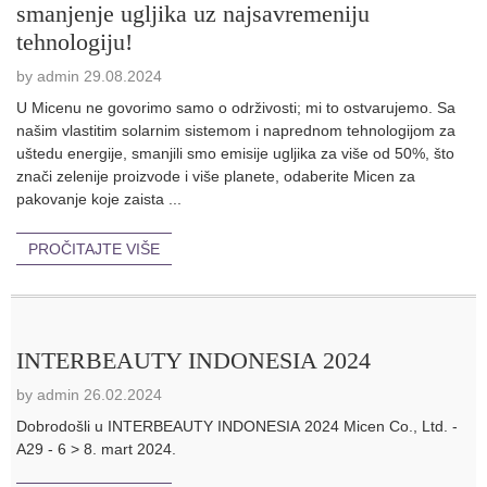
smanjenje ugljika uz najsavremeniju
tehnologiju!
by admin 29.08.2024
U Micenu ne govorimo samo o održivosti; mi to ostvarujemo. Sa
našim vlastitim solarnim sistemom i naprednom tehnologijom za
uštedu energije, smanjili smo emisije ugljika za više od 50%, što
znači zelenije proizvode i više planete, odaberite Micen za
pakovanje koje zaista ...
PROČITAJTE VIŠE
INTERBEAUTY INDONESIA 2024
by admin 26.02.2024
Dobrodošli u INTERBEAUTY INDONESIA 2024 Micen Co., Ltd. -
A29 - 6 > 8. mart 2024.