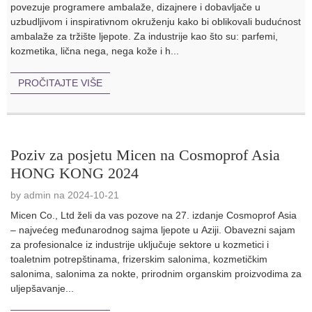
povezuje programere ambalaže, dizajnere i dobavljače u
uzbudljivom i inspirativnom okruženju kako bi oblikovali budućnost
ambalaže za tržište ljepote. Za industrije kao što su: parfemi,
kozmetika, lična nega, nega kože i h...
PROČITAJTE VIŠE
Poziv za posjetu Micen na Cosmoprof Asia
HONG KONG 2024
by admin na 2024-10-21
Micen Co., Ltd želi da vas pozove na 27. izdanje Cosmoprof Asia
– najvećeg međunarodnog sajma ljepote u Aziji. Obavezni sajam
za profesionalce iz industrije uključuje sektore u kozmetici i
toaletnim potrepštinama, frizerskim salonima, kozmetičkim
salonima, salonima za nokte, prirodnim organskim proizvodima za
uljepšavanje...