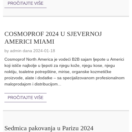
PROČITAJTE VIŠE
COSMOPROF 2024 U SJEVERNOJ
AMERICI MIAMI
by admin dana 2024-01-18
Cosmoprof North America je vodeći B2B sajam ljepote u Americi
koji ističe najbolje u ljepoti za njegu kože, njegu kose, njegu
noktiju, toaletne potrepštine, mirise, organske kozmetičke
proizvode, alate i dodatke – sa specijalizovanom profesionalnom
maloprodajom i distribucijom...
PROČITAJTE VIŠE
Sedmica pakovanja u Parizu 2024