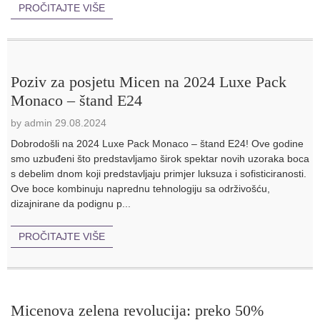
PROČITAJTE VIŠE
Poziv za posjetu Micen na 2024 Luxe Pack
Monaco – štand E24
by admin 29.08.2024
Dobrodošli na 2024 Luxe Pack Monaco – štand E24! Ove godine
smo uzbuđeni što predstavljamo širok spektar novih uzoraka boca
s debelim dnom koji predstavljaju primjer luksuza i sofisticiranosti.
Ove boce kombinuju naprednu tehnologiju sa održivošću,
dizajnirane da podignu p...
PROČITAJTE VIŠE
Micenova zelena revolucija: preko 50%