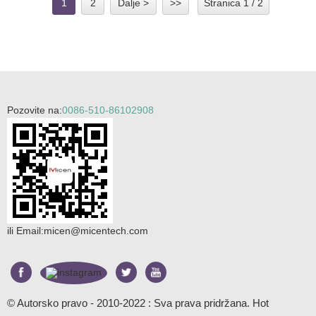
1
2
Dalje >
>>
Stranica 1 / 2
Pozovite na:
0086-510-86102908
ili Email:
micen@micentech.com
© Autorsko pravo - 2010-2022 : Sva prava pridržana.
Hot