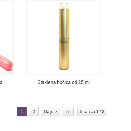
za
Staklena bočica od 15 ml
1
2
Dalje >
>>
Stranica 1 / 2