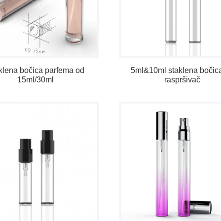
klena bočica parfema od
5ml&10ml staklena bočic
15ml/30ml
raspršivač