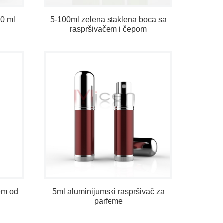
10 ml
5-100ml zelena staklena boca sa
raspršivačem i čepom
fem od
5ml aluminijumski raspršivač za
parfeme