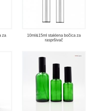
a za
10ml&15ml staklena bočica za
raspršivač