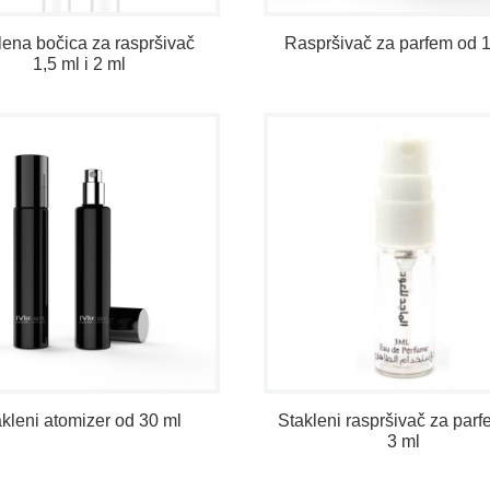
lena bočica za raspršivač
Raspršivač za parfem od 
1,5 ml i 2 ml
akleni atomizer od 30 ml
Stakleni raspršivač za par
3 ml