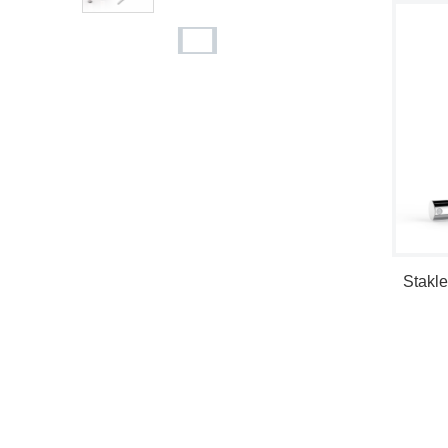
Staklena bočica laka za
nokte od 10 ml
Staklena bočica za sjajil
o za usne od 6 ml
Staklena bočica za sjajil
o za usne od 4,5 ml
Stakle
Staklena bočica četvrta
stog sjaja za usne od 10
ml
Staklena bočica sjajila z
a usne od 10 ml