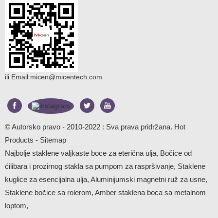
ili Email:
micen@micentech.com
© Autorsko pravo - 2010-2022 : Sva prava pridržana.
Hot
Products
-
Sitemap
Najbolje staklene valjkaste boce za eterična ulja
,
Bočice od
ćilibara i prozirnog stakla sa pumpom za raspršivanje
,
Staklene
kuglice za esencijalna ulja
,
Aluminijumski magnetni ruž za usne
,
Staklene bočice sa rolerom
,
Amber staklena boca sa metalnom
loptom
,