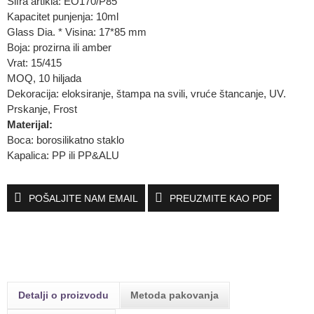
Šifra artikla: EO170/P85
Kapacitet punjenja: 10ml
Glass Dia. * Visina: 17*85 mm
Boja: prozirna ili amber
Vrat: 15/415
MOQ, 10 hiljada
Dekoracija: eloksiranje, štampa na svili, vruće štancanje, UV.
Prskanje, Frost
Materijal:
Boca: borosilikatno staklo
Kapalica: PP ili PP&ALU
POŠALJITE NAM EMAIL
PREUZMITE KAO PDF
Detalji o proizvodu
Metoda pakovanja